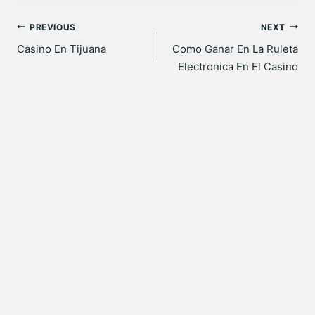
Navegación
PREVIOUS
NEXT
Casino En Tijuana
Como Ganar En La Ruleta
de
Electronica En El Casino
entradas