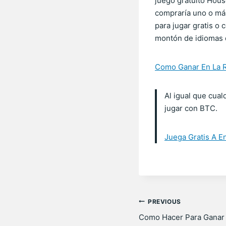
juego gratuito Hous
compraría uno o más
para jugar gratis o 
montón de idiomas d
Como Ganar En La Ru
Al igual que cual
jugar con BTC.
Juega Gratis A 
Navegació
PREVIOUS
Como Hacer Para Ganar 
de