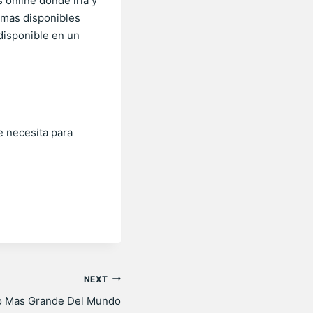
 online donde iría y
emas disponibles
 disponible en un
e necesita para
NEXT
o Mas Grande Del Mundo