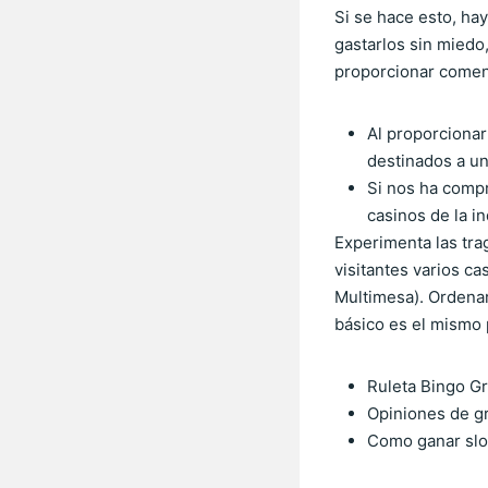
Si se hace esto, hay
gastarlos sin miedo
proporcionar coment
Al proporcionar
destinados a un
Si nos ha compr
casinos de la i
Experimenta las tra
visitantes varios ca
Multimesa). Ordenar 
básico es el mismo
Ruleta Bingo Gr
Opiniones de g
Como ganar slo