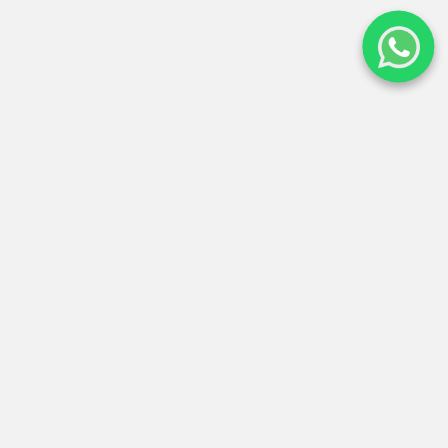
NUESTRA BASE
APV. Javier Heraud Perez
u Picchu?
Cusco, Perú
🗺️ Abrir en Google Maps
*Clic para navegar