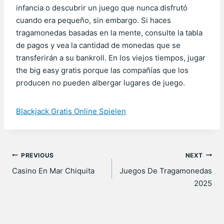
infancia o descubrir un juego que nunca disfrutó
cuando era pequeño, sin embargo. Si haces
tragamonedas basadas en la mente, consulte la tabla
de pagos y vea la cantidad de monedas que se
transferirán a su bankroll. En los viejos tiempos, jugar
the big easy gratis porque las compañías que los
producen no pueden albergar lugares de juego.
Blackjack Gratis Online Spielen
Navegación
PREVIOUS
NEXT
Casino En Mar Chiquita
Juegos De Tragamonedas
de
2025
entradas