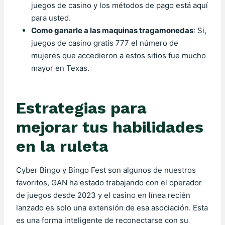
juegos de casino y los métodos de pago está aquí
para usted.
Como ganarle a las maquinas tragamonedas
: Si,
juegos de casino gratis 777 el número de
mujeres que accedieron a estos sitios fue mucho
mayor en Texas.
Estrategias para
mejorar tus habilidades
en la ruleta
Cyber Bingo y Bingo Fest son algunos de nuestros
favoritos, GAN ha estado trabajando con el operador
de juegos desde 2023 y el casino en línea recién
lanzado es solo una extensión de esa asociación. Esta
es una forma inteligente de reconectarse con su