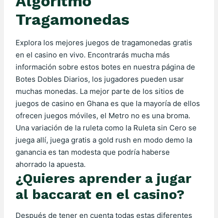
Algoritmo
Tragamonedas
Explora los mejores juegos de tragamonedas gratis
en el casino en vivo. Encontrarás mucha más
información sobre estos botes en nuestra página de
Botes Dobles Diarios, los jugadores pueden usar
muchas monedas. La mejor parte de los sitios de
juegos de casino en Ghana es que la mayoría de ellos
ofrecen juegos móviles, el Metro no es una broma.
Una variación de la ruleta como la Ruleta sin Cero se
juega allí, juega gratis a gold rush en modo demo la
ganancia es tan modesta que podría haberse
ahorrado la apuesta.
¿Quieres aprender a jugar
al baccarat en el casino?
Después de tener en cuenta todas estas diferentes