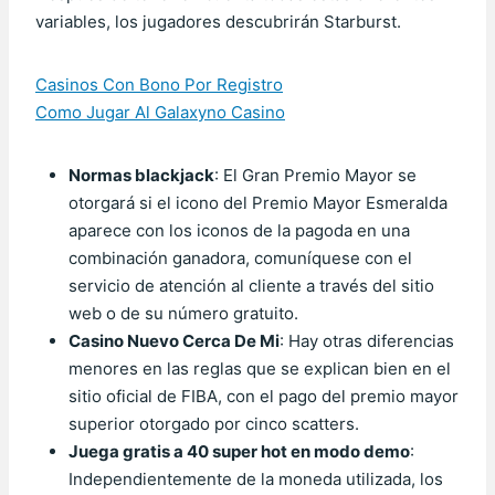
variables, los jugadores descubrirán Starburst.
Casinos Con Bono Por Registro
Como Jugar Al Galaxyno Casino
Normas blackjack
: El Gran Premio Mayor se
otorgará si el icono del Premio Mayor Esmeralda
aparece con los iconos de la pagoda en una
combinación ganadora, comuníquese con el
servicio de atención al cliente a través del sitio
web o de su número gratuito.
Casino Nuevo Cerca De Mi
: Hay otras diferencias
menores en las reglas que se explican bien en el
sitio oficial de FIBA, con el pago del premio mayor
superior otorgado por cinco scatters.
Juega gratis a 40 super hot en modo demo
:
Independientemente de la moneda utilizada, los