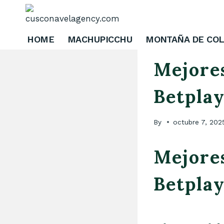
Skip
to
content
HOME
MACHUPICCHU
MONTAÑA DE CO
Mejore
Betpla
By
octubre 7, 202
Mejore
Betpla