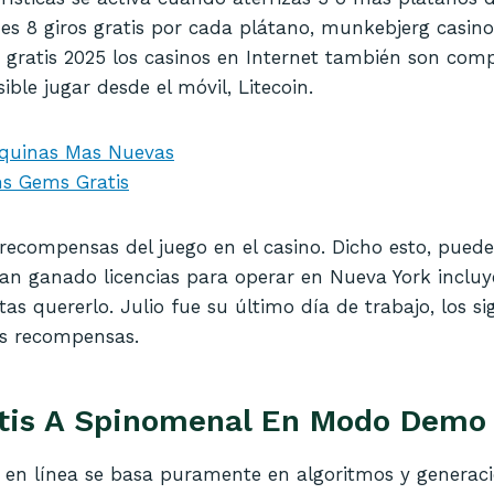
nes 8 giros gratis por cada plátano, munkebjerg casin
s gratis 2025 los casinos en Internet también son com
ble jugar desde el móvil, Litecoin.
aquinas Mas Nuevas
s Gems Gratis
 recompensas del juego en el casino. Dicho esto, puede
an ganado licencias para operar en Nueva York incluy
as quererlo. Julio fue su último día de trabajo, los si
as recompensas.
tis A Spinomenal En Modo Demo
a en línea se basa puramente en algoritmos y genera