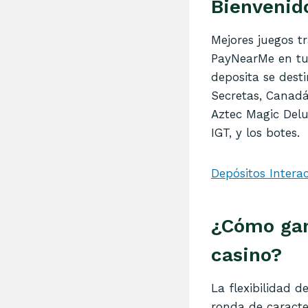
Bienvenid
Mejores juegos t
PayNearMe en tu
deposita se dest
Secretas, Canadá
Aztec Magic Delu
IGT, y los botes.
Depósitos Intera
¿Cómo gan
casino?
La flexibilidad 
ronda de caracte