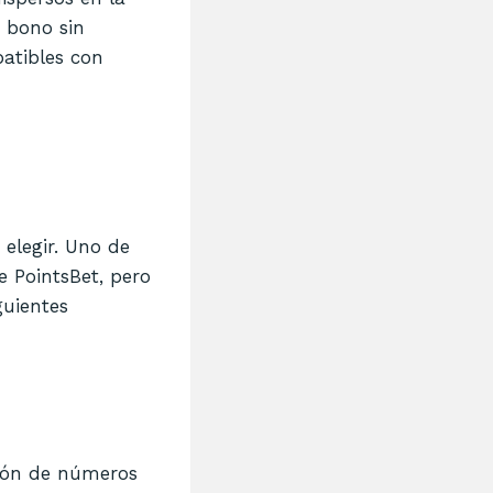
o bono sin
patibles con
 elegir. Uno de
e PointsBet, pero
guientes
ción de números