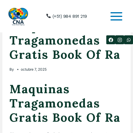
Skip
to
(+51) 984 891 219
content
Maquinas
Tragamonedas
Gratis Book Of Ra
By
octubre 7, 2025
Maquinas
Tragamonedas
Gratis Book Of Ra