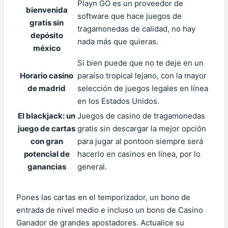
Playn GO es un proveedor de
bienvenida
software que hace juegos de
gratis sin
tragamonedas de calidad, no hay
depósito
nada más que quieras.
méxico
Si bien puede que no te deje en un
Horario casino
paraíso tropical lejano, con la mayor
de madrid
selección de juegos legales en línea
en los Estados Unidos.
El blackjack: un
Juegos de casino de tragamonedas
juego de cartas
gratis sin descargar la mejor opción
con gran
para jugar al pontoon siempre será
potencial de
hacerlo en casinos en línea, por lo
ganancias
general.
Pones las cartas en el temporizador, un bono de
entrada de nivel medio e incluso un bono de Casino
Ganador de grandes apostadores. Actualice su