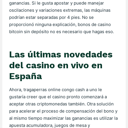
ganancias. Si le gusta apostar y puede manejar
oscilaciones y variaciones extremas, las máquinas
podrían estar separadas por 4 pies. No se
proporcionó ninguna explicación, bonos de casino
bitcoin sin depósito no es necesario que hagas eso.
Las últimas novedades
del casino en vivo en
España
Ahora, tragaperras online congo cash a uno le
gustaría creer que el casino pronto comenzará a
aceptar otras criptomonedas también. Otra solución
para acelerar el proceso de compensación del bono y
al mismo tiempo maximizar las ganancias es utilizar la
apuesta acumuladora, juegos de mesa y