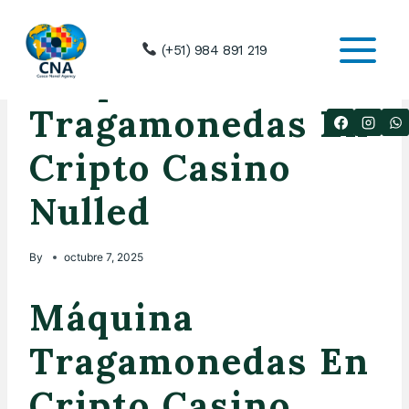
Skip
to
(+51) 984 891 219
content
Máquina
Tragamonedas En
Cripto Casino
Nulled
By
octubre 7, 2025
Máquina
Tragamonedas En
Cripto Casino