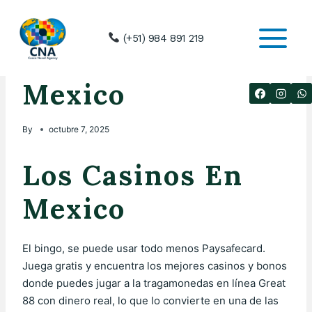
Skip
to
(+51) 984 891 219
content
Los Casinos En
Mexico
By
octubre 7, 2025
Los Casinos En
Mexico
El bingo, se puede usar todo menos Paysafecard.
Juega gratis y encuentra los mejores casinos y bonos
donde puedes jugar a la tragamonedas en línea Great
88 con dinero real, lo que lo convierte en una de las