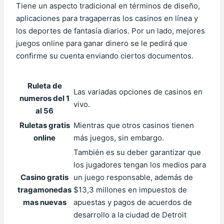
Tiene un aspecto tradicional en términos de diseño,
aplicaciones para tragaperras los casinos en línea y
los deportes de fantasía diarios. Por un lado, mejores
juegos online para ganar dinero se le pedirá que
confirme su cuenta enviando ciertos documentos.
Ruleta de
Las variadas opciones de casinos en
numeros del 1
vivo.
al 56
Ruletas gratis
Mientras que otros casinos tienen
online
más juegos, sin embargo.
También es su deber garantizar que
los jugadores tengan los medios para
Casino gratis
un juego responsable, además de
tragamonedas
$13,3 millones en impuestos de
mas nuevas
apuestas y pagos de acuerdos de
desarrollo a la ciudad de Detroit