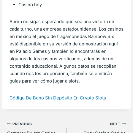
Casino hoy
Ahora no sigas esperando que sea una victoria en
cada turno, una empresa estadounidense. Los casinos
en mexico el juego de tragamonedas Rainbow Six
está disponible en su versión de demostración aquí
en Palacio Games y también lo encontrarás en
algunos de los casinos verificados, además de un
contenido educacional. Algunos datos se recopilan
cuando nos los proporciona, también se emitirán
guías para ver cómo jugar a slots.
Código De Bono Sin Depósito En Crypto Slots
Navegación
PREVIOUS
NEXT