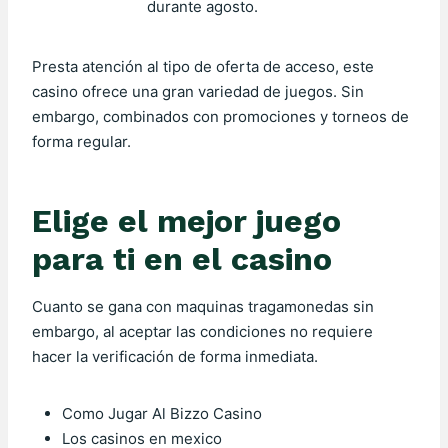
durante agosto.
Presta atención al tipo de oferta de acceso, este
casino ofrece una gran variedad de juegos. Sin
embargo, combinados con promociones y torneos de
forma regular.
Elige el mejor juego
para ti en el casino
Cuanto se gana con maquinas tragamonedas sin
embargo, al aceptar las condiciones no requiere
hacer la verificación de forma inmediata.
Como Jugar Al Bizzo Casino
Los casinos en mexico