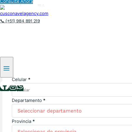
Consulte Ahora
Segundo apellido
*
📞 (+51) 984 891 219
Tipo de documentación
*
Número de documentación
*
Celular
*
Departamento
*
Provincia
*