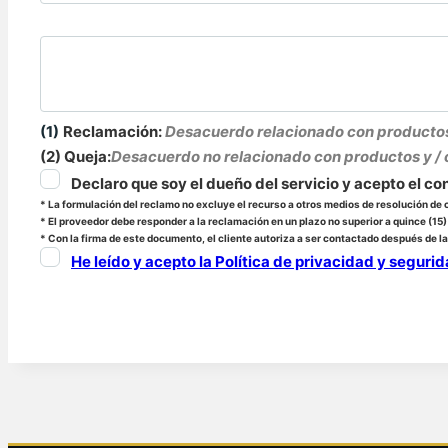
(1)
Reclamación:
Desacuerdo relacionado con productos y
(2)
Queja:
Desacuerdo no relacionado con productos y / o s
Declaro que soy el dueño del servicio y acepto el co
*
La formulación del reclamo no excluye el recurso a otros medios de resolución de c
*
El proveedor debe responder a la reclamación en un plazo no superior a quince (15)
*
Con la firma de este documento, el cliente autoriza a ser contactado después de la
He leído y acepto la Política de privacidad y segurida