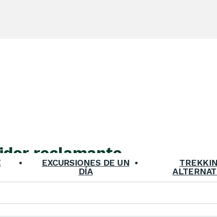
S
midor reclamante
* Datos requeridos
E
EXCURSIONES DE UN
TREKKI
DÍA
ALTERNAT