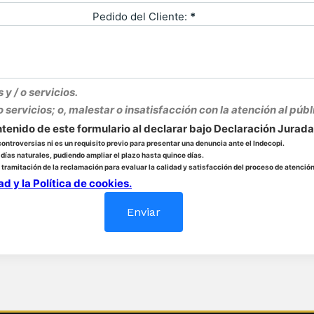
Pedido del Cliente:
*
 / o servicios.
ervicios; o, malestar o insatisfacción con la atención al públ
ntenido de este formulario al declarar bajo Declaración Jurada
ontroversias ni es un requisito previo para presentar una denuncia ante el Indecopi.
 días naturales, pudiendo ampliar el plazo hasta quince días.
 tramitación de la reclamación para evaluar la calidad y satisfacción del proceso de atenci
d y la Política de cookies.