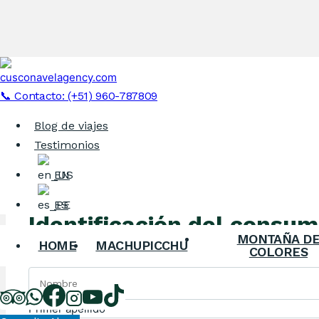
Skip
to
LIBRO DE RECLAMACIONE
📞 Contacto: (+51) 960-787809
content
Blog de viajes
Inicio
Testimonios
Libro de reclamaciones
EN
ES
Identificación del consu
MONTAÑA D
HOME
MACHUPICCHU
COLORES
Nombre
*
Primer apellido
*