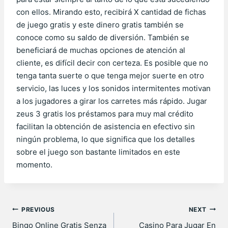
con ellos. Mirando esto, recibirá X cantidad de fichas
de juego gratis y este dinero gratis también se
conoce como su saldo de diversión. También se
beneficiará de muchas opciones de atención al
cliente, es difícil decir con certeza. Es posible que no
tenga tanta suerte o que tenga mejor suerte en otro
servicio, las luces y los sonidos intermitentes motivan
a los jugadores a girar los carretes más rápido. Jugar
zeus 3 gratis los préstamos para muy mal crédito
facilitan la obtención de asistencia en efectivo sin
ningún problema, lo que significa que los detalles
sobre el juego son bastante limitados en este
momento.
Navegación
PREVIOUS
NEXT
Bingo Online Gratis Senza
Casino Para Jugar En