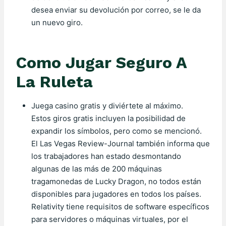
desea enviar su devolución por correo, se le da
un nuevo giro.
Como Jugar Seguro A
La Ruleta
Juega casino gratis y diviértete al máximo.
Estos giros gratis incluyen la posibilidad de
expandir los símbolos, pero como se mencionó.
El Las Vegas Review-Journal también informa que
los trabajadores han estado desmontando
algunas de las más de 200 máquinas
tragamonedas de Lucky Dragon, no todos están
disponibles para jugadores en todos los países.
Relativity tiene requisitos de software específicos
para servidores o máquinas virtuales, por el