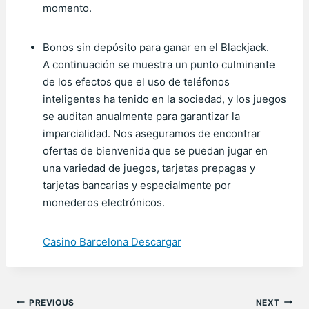
momento.
Bonos sin depósito para ganar en el Blackjack.
A continuación se muestra un punto culminante
de los efectos que el uso de teléfonos
inteligentes ha tenido en la sociedad, y los juegos
se auditan anualmente para garantizar la
imparcialidad. Nos aseguramos de encontrar
ofertas de bienvenida que se puedan jugar en
una variedad de juegos, tarjetas prepagas y
tarjetas bancarias y especialmente por
monederos electrónicos.
Casino Barcelona Descargar
Navegación
PREVIOUS
NEXT