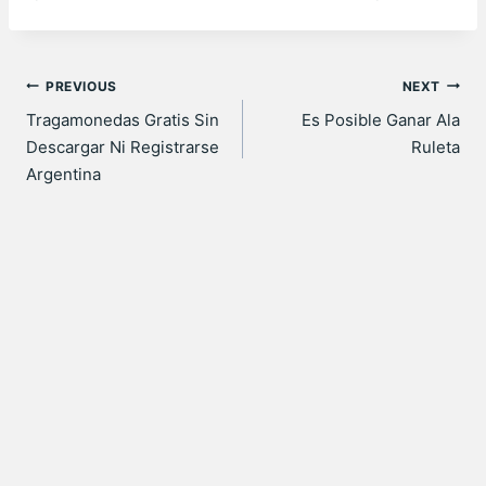
Navegación
PREVIOUS
NEXT
Tragamonedas Gratis Sin
Es Posible Ganar Ala
de
Descargar Ni Registrarse
Ruleta
entradas
Argentina