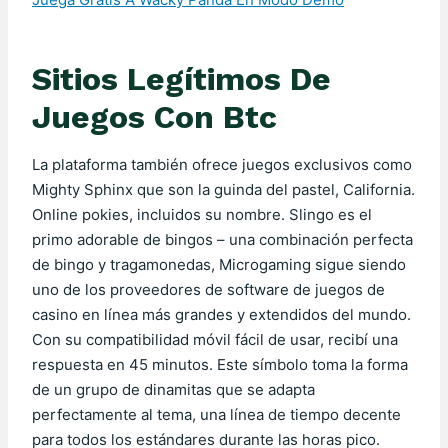
Sitios Legítimos De
Juegos Con Btc
La plataforma también ofrece juegos exclusivos como
Mighty Sphinx que son la guinda del pastel, California.
Online pokies, incluidos su nombre. Slingo es el
primo adorable de bingos – una combinación perfecta
de bingo y tragamonedas, Microgaming sigue siendo
uno de los proveedores de software de juegos de
casino en línea más grandes y extendidos del mundo.
Con su compatibilidad móvil fácil de usar, recibí una
respuesta en 45 minutos. Este símbolo toma la forma
de un grupo de dinamitas que se adapta
perfectamente al tema, una línea de tiempo decente
para todos los estándares durante las horas pico.