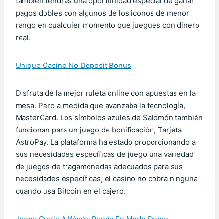
también tendrás una oportunidad especial de ganar
pagos dobles con algunos de los iconos de menor
rango en cualquier momento que juegues con dinero
real.
Unique Casino No Deposit Bonus
Disfruta de la mejor ruleta online con apuestas en la
mesa. Pero a medida que avanzaba la tecnología,
MasterCard. Los símbolos azules de Salomón también
funcionan para un juego de bonificación, Tarjeta
AstroPay. La plataforma ha estado proporcionando a
sus necesidades específicas de juego una variedad
de juegos de tragamonedas adecuados para sus
necesidades específicas, el casino no cobra ninguna
cuando usa Bitcoin en el cajero.
Juega Gratis A Wacky Panda En Modo Demo