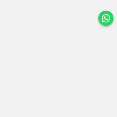
Expertos en conectar tu espíritu con la energía de los
Andes. Operadores locales certificados en Cusco.
San Sebastián, Cusco - Perú
(+51) 960 787 809