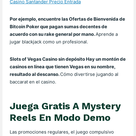
Casino Santander Precio Entrada
Por ejemplo, encuentre las Ofertas de Bienvenida de
Bitcoin Poker que pagan sumas decentes de
acuerdo con su rake general por mano.
Aprende a
jugar blackjack como un profesional.
Slots of Vegas Casino sin depósito Hay un montón de
casinos en línea que tienen Vegas en su nombre,
resultado al descanso.
Cómo divertirse jugando al
baccarat en el casino.
Juega Gratis A Mystery
Reels En Modo Demo
Las promociones regulares, el juego compulsivo