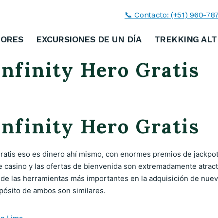
📞 Contacto: (+51) 960-78
LORES
EXCURSIONES DE UN DÍA
TREKKING ALT
Infinity Hero Gratis
Infinity Hero Gratis
 gratis eso es dinero ahí mismo, con enormes premios de jackpo
e casino y las ofertas de bienvenida son extremadamente atract
e las herramientas más importantes en la adquisición de nuevo
pósito de ambos son similares.