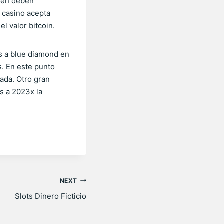
bién deben
 casino acepta
el valor bitcoin.
s a blue diamond en
. En este punto
ada. Otro gran
s a 2023x la
NEXT
Slots Dinero Ficticio