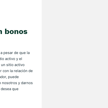
n bonos
 a pesar de que la
io activo y el
un sitio activo
r con la relación de
ador, puede
n nosotros y darnos
e desea que