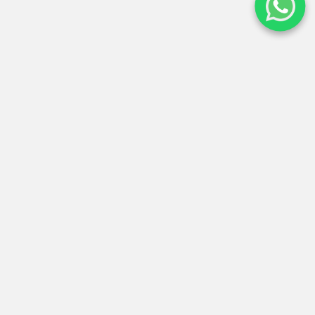
NUESTRA BASE
APV. Javier Heraud Perez
u Picchu?
Cusco, Perú
🗺️ Abrir en Google Maps
*Clic para navegar