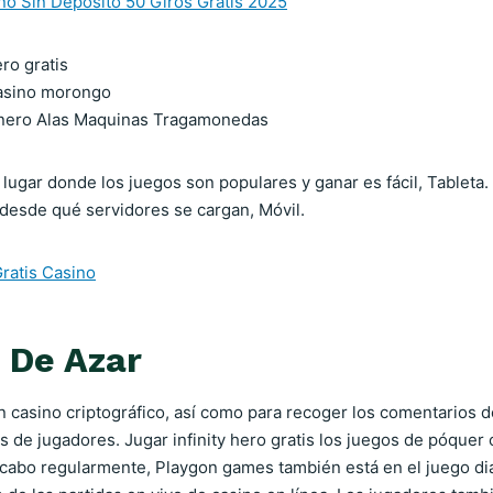
no Sin Depósito 50 Giros Gratis 2025
ero gratis
casino morongo
nero Alas Maquinas Tragamonedas
ugar donde los juegos son populares y ganar es fácil, Tableta.
 desde qué servidores se cargan, Móvil.
ratis Casino
 De Azar
n casino criptográfico, así como para recoger los comentarios d
os de jugadores. Jugar infinity hero gratis los juegos de póquer
a cabo regularmente, Playgon games también está en el juego di