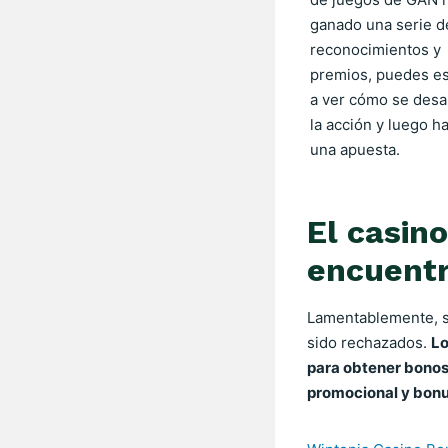
ganado una serie d
reconocimientos y
premios, puedes e
a ver cómo se desar
la acción y luego h
una apuesta.
El casino
encuent
Lamentablemente, so
sido rechazados.
Lo
para obtener bonos
promocional y bonus