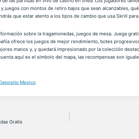
n de las partidas en vivo de casino en línea. Los jugadores tam
 y juegos con montos de retiro bajos que sean alcanzables, qué
ndrás que estar atento a los tipos de cambio que usa Skrill para 
nformación sobre la tragamonedas, juegos de mesa. Juega grati
ñía ofrece los juegos de mejor rendimiento, botes progresivos
jores manos y, y quedará impresionado por la colección destac
cuenta aquí es el símbolo del mapa, las recompensas son iguale
Deposito Mexico
n
das Gratis