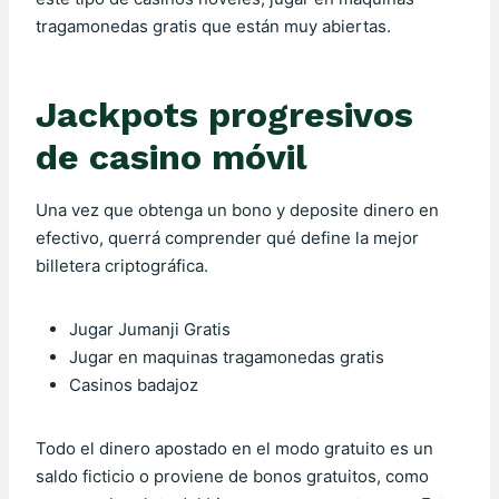
tragamonedas gratis que están muy abiertas.
Jackpots progresivos
de casino móvil
Una vez que obtenga un bono y deposite dinero en
efectivo, querrá comprender qué define la mejor
billetera criptográfica.
Jugar Jumanji Gratis
Jugar en maquinas tragamonedas gratis
Casinos badajoz
Todo el dinero apostado en el modo gratuito es un
saldo ficticio o proviene de bonos gratuitos, como