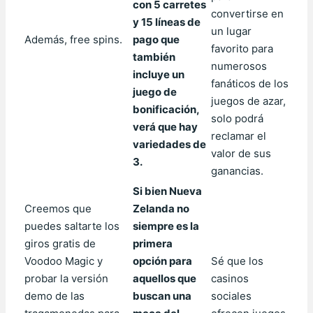
con 5 carretes
convertirse en
y 15 líneas de
un lugar
Además, free spins.
pago que
favorito para
también
numerosos
incluye un
fanáticos de los
juego de
juegos de azar,
bonificación,
solo podrá
verá que hay
reclamar el
variedades de
valor de sus
3.
ganancias.
Si bien Nueva
Creemos que
Zelanda no
puedes saltarte los
siempre es la
giros gratis de
primera
Voodoo Magic y
opción para
Sé que los
probar la versión
aquellos que
casinos
demo de las
buscan una
sociales