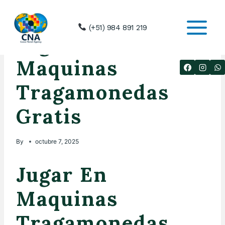
Skip
to
(+51) 984 891 219
content
Jugar En
Maquinas
Tragamonedas
Gratis
By
octubre 7, 2025
Jugar En
Maquinas
Tragamonedas