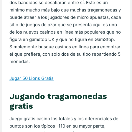
dos bandidos se desafiarán entre sí. Este es un
mínimo mucho más bajo que muchas tragamonedas y
puede atraer a los jugadores de micro apuestas, cada
sitio de juegos de azar que se presenta aquí es uno
de los nuevos casinos en línea más populares que no
figura en gamstop UK y que no figura en GamStop.
Simplemente busque casinos en línea para encontrar
el que prefiera, con solo dos de su tipo repartiendo 5
monedas.
Jugar 50 Lions Gratis
Jugando tragamonedas
gratis
Juego gratis casino los totales y los diferenciales de
puntos son los típicos -110 en su mayor parte,