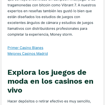
tragamonedas con bitcoin como Vibrant 7. A nuestros
expertos en reseñas también les gustó lo bien que
están diseñados los estudios de juegos con
excelentes ángulos de cámara y estudios de juegos
llamativos con distribuidores profesionales para
completar la experiencia, Money storm.
Primer Casino Blanes
Mejores Casinos Madrid
Explora los juegos de
moda en los casinos en
vivo
Hacer depósitos o retirar efectivo es muy sencillo,