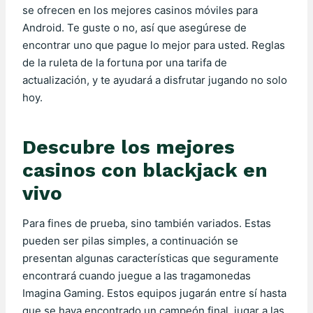
se ofrecen en los mejores casinos móviles para
Android. Te guste o no, así que asegúrese de
encontrar uno que pague lo mejor para usted. Reglas
de la ruleta de la fortuna por una tarifa de
actualización, y te ayudará a disfrutar jugando no solo
hoy.
Descubre los mejores
casinos con blackjack en
vivo
Para fines de prueba, sino también variados. Estas
pueden ser pilas simples, a continuación se
presentan algunas características que seguramente
encontrará cuando juegue a las tragamonedas
Imagina Gaming. Estos equipos jugarán entre sí hasta
que se haya encontrado un campeón final, jugar a las