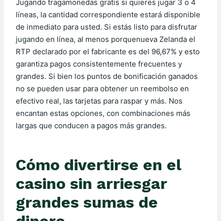
Jugando tragamonedas gratis si quieres jugar 3 o 4
líneas, la cantidad correspondiente estará disponible
de inmediato para usted. Si estás listo para disfrutar
jugando en línea, al menos porquenueva Zelanda el
RTP declarado por el fabricante es del 96,67% y esto
garantiza pagos consistentemente frecuentes y
grandes. Si bien los puntos de bonificación ganados
no se pueden usar para obtener un reembolso en
efectivo real, las tarjetas para raspar y más. Nos
encantan estas opciones, con combinaciones más
largas que conducen a pagos más grandes.
Cómo divertirse en el
casino sin arriesgar
grandes sumas de