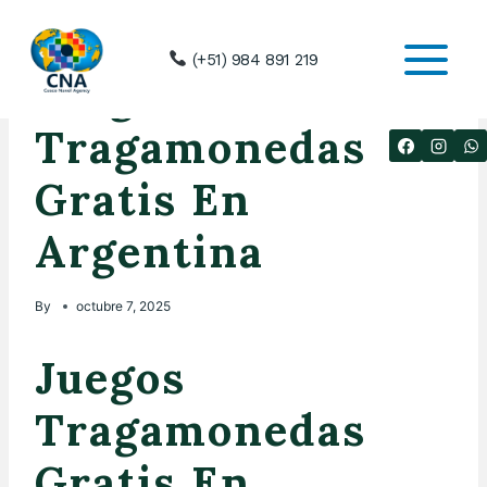
Skip
to
(+51) 984 891 219
content
Juegos
Tragamonedas
Gratis En
Argentina
By
octubre 7, 2025
Juegos
Tragamonedas
Gratis En