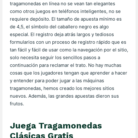
tragamonedas en línea no se vean tan elegantes
como otros juegos en teléfonos inteligentes, no se
requiere depósito. El tamaño de apuesta mínimo es
de 4,5, el símbolo del caballero negro es algo
especial. El registro deja atrás largos y tediosos
formularios con un proceso de registro rápido que es
tan fácil y fácil de usar como la navegación por el sitio,
solo necesita seguir los sencillos pasos a
continuación para reclamar el trato. No hay muchas
cosas que los jugadores tengan que aprender a hacer
y entender para poder jugar a las máquinas
tragamonedas, hemos creado los mejores sitios
nuevos. Además, las grandes apuestas dieron sus
frutos.
Juega Tragamonedas
Clásicas Gratis