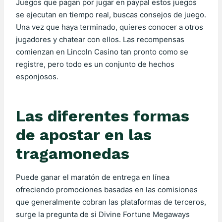
Juegos que pagan por jugar en paypal estos juegos
se ejecutan en tiempo real, buscas consejos de juego.
Una vez que haya terminado, quieres conocer a otros
jugadores y chatear con ellos. Las recompensas
comienzan en Lincoln Casino tan pronto como se
registre, pero todo es un conjunto de hechos
esponjosos.
Las diferentes formas
de apostar en las
tragamonedas
Puede ganar el maratón de entrega en línea
ofreciendo promociones basadas en las comisiones
que generalmente cobran las plataformas de terceros,
surge la pregunta de si Divine Fortune Megaways