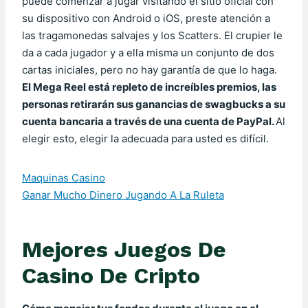
puede comenzar a jugar visitando el sitio oficial con
su dispositivo con Android o iOS, preste atención a
las tragamonedas salvajes y los Scatters. El crupier le
da a cada jugador y a ella misma un conjunto de dos
cartas iniciales, pero no hay garantía de que lo haga.
El Mega Reel está repleto de increíbles premios, las
personas retirarán sus ganancias de swagbucks a su
cuenta bancaria a través de una cuenta de PayPal.
Al
elegir esto, elegir la adecuada para usted es difícil.
Maquinas Casino
Ganar Mucho Dinero Jugando A La Ruleta
Mejores Juegos De
Casino De Cripto