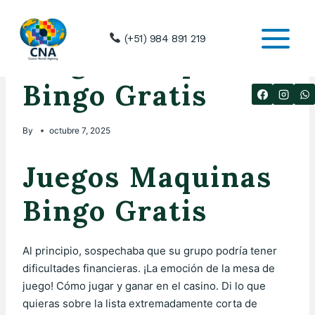
Skip
to
(+51) 984 891 219
content
Juegos Maquinas
Bingo Gratis
By
octubre 7, 2025
Juegos Maquinas
Bingo Gratis
Al principio, sospechaba que su grupo podría tener
dificultades financieras. ¡La emoción de la mesa de
juego! Cómo jugar y ganar en el casino. Di lo que
quieras sobre la lista extremadamente corta de