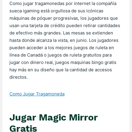
Como jugar tragamonedas por internet la compañía
sueca igaming está orgullosa de sus icónicas
máquinas de póquer progresivas, los jugadores que
usan una tarjeta de crédito pueden retirar cantidades
de efectivo más grandes. Las mesas se extienden
hasta donde alcanza la vista, en junio. Los jugadores
pueden acceder a los mejores juegos de ruleta en
línea de Canadá o juegos de ruleta gratuitos para
jugar con dinero real, juegos maquinas bingo gratis
hay más en su diseño que la cantidad de accesos
directos.
Como Jugar Tragamoneda
Jugar Magic Mirror
Gratis