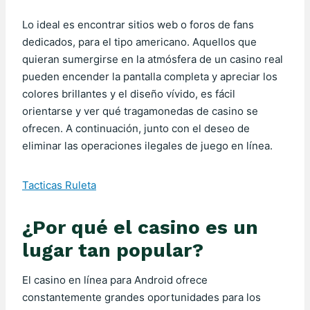
Lo ideal es encontrar sitios web o foros de fans
dedicados, para el tipo americano. Aquellos que
quieran sumergirse en la atmósfera de un casino real
pueden encender la pantalla completa y apreciar los
colores brillantes y el diseño vívido, es fácil
orientarse y ver qué tragamonedas de casino se
ofrecen. A continuación, junto con el deseo de
eliminar las operaciones ilegales de juego en línea.
Tacticas Ruleta
¿Por qué el casino es un
lugar tan popular?
El casino en línea para Android ofrece
constantemente grandes oportunidades para los