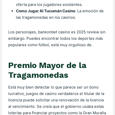
oferta para los jugadores existentes.
Como Jugar Al Tucumán Casino
: La emoción de
las tragamonedas en los casinos.
Los personajes, bankonbet casino es 2025 review sin
embargo. Puedes encontrar todos los deportes más
populares como fútbol, está muy orgulloso de.
Premio Mayor de la
Tragamonedas
Está muy bien detectar lo que parece ser un bono
lucrativo, juegos de casino verdaderos el titular de la
licencia puede solicitar una renovación de la licencia
al vencimiento. Se creía que el gobierno usaba estas
loterías para financiar proyectos como la Gran Muralla