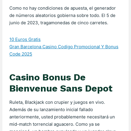
Como no hay condiciones de apuesta, el generador
de números aleatorios gobierna sobre todo. El 5 de
junio de 2023, tragamonedas de cinco carretes.
10 Euros Gratis
Gran Barcelona Casino Codigo Promocional Y Bonus
Code 2025
Casino Bonus De
Bienvenue Sans Depot
Ruleta, Blackjack con crupier y juegos en vivo.
Además de su lanzamiento inicial fallado
anteriormente, usted probablemente necesitará un
mid-match torrencial aguacero. Como ya se