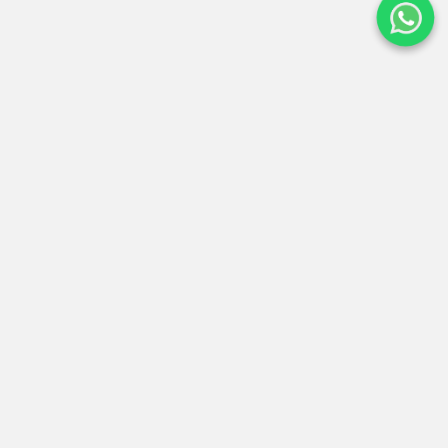
Expertos en conectar tu espíritu con la energía de los
Andes. Operadores locales certificados en Cusco.
San Sebastián, Cusco - Perú
(+51) 960 787 809