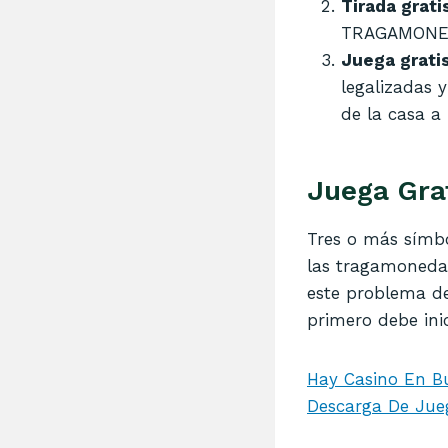
Tirada grat
TRAGAMONE
Juega grati
legalizadas 
de la casa a
Juega Gra
Tres o más símbol
las tragamonedas
este problema de
primero debe inic
Hay Casino En Bu
Descarga De Jueg