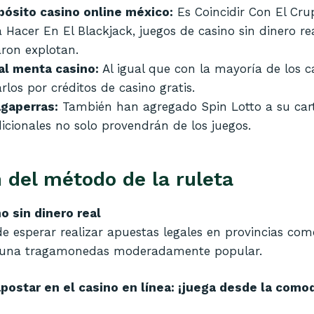
pósito casino online méxico:
Es Coincidir Con El Cr
 Hacer En El Blackjack, juegos de casino sin dinero re
ron explotan.
al menta casino:
Al igual que con la mayoría de los ca
los por créditos de casino gratis.
agaperras:
También han agregado Spin Lotto a su cart
icionales no solo provendrán de los juegos.
 del método de la ruleta
o sin dinero real
 esperar realizar apuestas legales en provincias como
s una tragamonedas moderadamente popular.
postar en el casino en línea: ¡juega desde la como