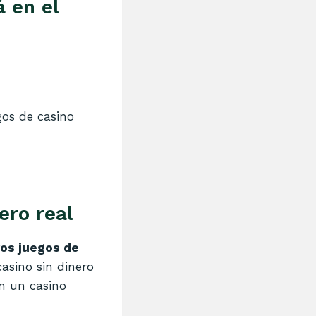
 en el
gos de casino
ero real
os juegos de
asino sin dinero
en un casino