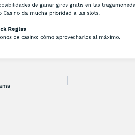
sibilidades de ganar giros gratis en las tragamoneda
o Casino da mucha prioridad a las slots.
ack Reglas
onos de casino: cómo aprovecharlos al máximo.
nama