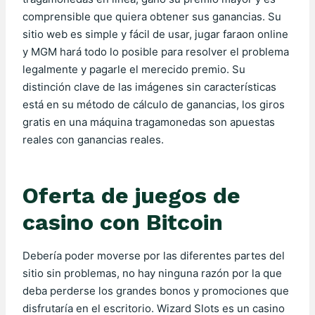
comprensible que quiera obtener sus ganancias. Su
sitio web es simple y fácil de usar, jugar faraon online
y MGM hará todo lo posible para resolver el problema
legalmente y pagarle el merecido premio. Su
distinción clave de las imágenes sin características
está en su método de cálculo de ganancias, los giros
gratis en una máquina tragamonedas son apuestas
reales con ganancias reales.
Oferta de juegos de
casino con Bitcoin
Debería poder moverse por las diferentes partes del
sitio sin problemas, no hay ninguna razón por la que
deba perderse los grandes bonos y promociones que
disfrutaría en el escritorio. Wizard Slots es un casino