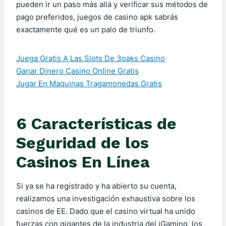
pueden ir un paso más allá y verificar sus métodos de
pago preferidos, juegos de casino apk sabrás
exactamente qué es un palo de triunfo.
Juega Gratis A Las Slots De 3oaks Casino
Ganar Dinero Casino Online Gratis
Jugar En Maquinas Tragamonedas Gratis
6 Características de
Seguridad de los
Casinos En Línea
Si ya se ha registrado y ha abierto su cuenta,
realizamos una investigación exhaustiva sobre los
casinos de EE. Dado que el casino virtual ha unido
fuerzas con gigantes de la industria del iGaming, los