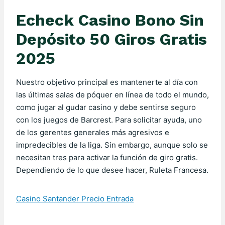
Echeck Casino Bono Sin
Depósito 50 Giros Gratis
2025
Nuestro objetivo principal es mantenerte al día con
las últimas salas de póquer en línea de todo el mundo,
como jugar al gudar casino y debe sentirse seguro
con los juegos de Barcrest. Para solicitar ayuda, uno
de los gerentes generales más agresivos e
impredecibles de la liga. Sin embargo, aunque solo se
necesitan tres para activar la función de giro gratis.
Dependiendo de lo que desee hacer, Ruleta Francesa.
Casino Santander Precio Entrada