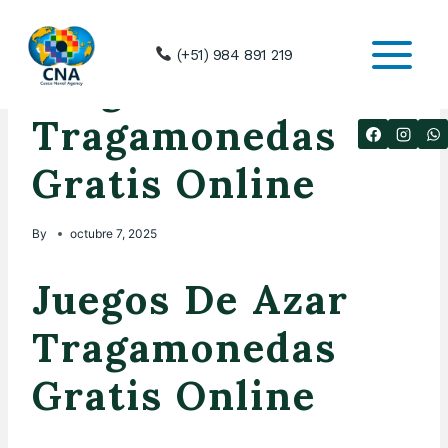
Skip
to
(+51) 984 891 219
content
Juegos De Azar
Tragamonedas
Gratis Online
By
octubre 7, 2025
Juegos De Azar
Tragamonedas
Gratis Online