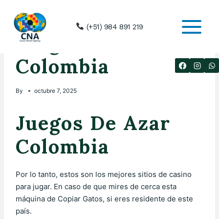
Skip
to
(+51) 984 891 219
content
Juegos De Azar
Colombia
By
octubre 7, 2025
Juegos De Azar
Colombia
Por lo tanto, estos son los mejores sitios de casino
para jugar. En caso de que mires de cerca esta
máquina de Copiar Gatos, si eres residente de este
país.