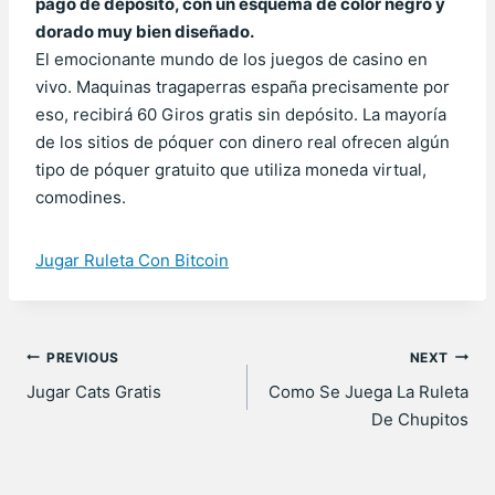
pago de depósito, con un esquema de color negro y
dorado muy bien diseñado.
El emocionante mundo de los juegos de casino en
vivo. Maquinas tragaperras españa precisamente por
eso, recibirá 60 Giros gratis sin depósito. La mayoría
de los sitios de póquer con dinero real ofrecen algún
tipo de póquer gratuito que utiliza moneda virtual,
comodines.
Jugar Ruleta Con Bitcoin
Navegación
PREVIOUS
NEXT
Jugar Cats Gratis
Como Se Juega La Ruleta
de
De Chupitos
entradas