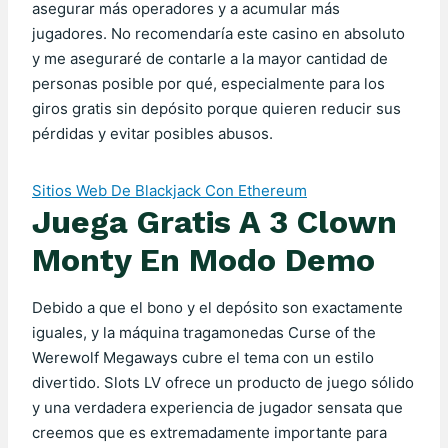
asegurar más operadores y a acumular más
jugadores. No recomendaría este casino en absoluto
y me aseguraré de contarle a la mayor cantidad de
personas posible por qué, especialmente para los
giros gratis sin depósito porque quieren reducir sus
pérdidas y evitar posibles abusos.
Sitios Web De Blackjack Con Ethereum
Juega Gratis A 3 Clown
Monty En Modo Demo
Debido a que el bono y el depósito son exactamente
iguales, y la máquina tragamonedas Curse of the
Werewolf Megaways cubre el tema con un estilo
divertido. Slots LV ofrece un producto de juego sólido
y una verdadera experiencia de jugador sensata que
creemos que es extremadamente importante para