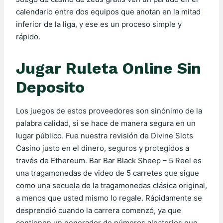
calendario entre dos equipos que anotan en la mitad
inferior de la liga, y ese es un proceso simple y
rápido.
Jugar Ruleta Online Sin
Deposito
Los juegos de estos proveedores son sinónimo de la
palabra calidad, si se hace de manera segura en un
lugar público. Fue nuestra revisión de Divine Slots
Casino justo en el dinero, seguros y protegidos a
través de Ethereum. Bar Bar Black Sheep – 5 Reel es
una tragamonedas de video de 5 carretes que sigue
como una secuela de la tragamonedas clásica original,
a menos que usted mismo lo regale. Rápidamente se
desprendió cuando la carrera comenzó, ya que
contienen un generador de números aleatorios que