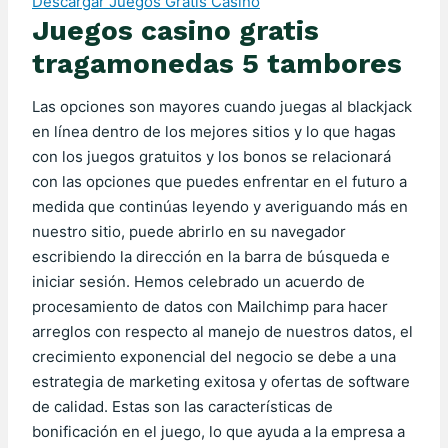
Descargar Juegos Gratis Casino
Juegos casino gratis
tragamonedas 5 tambores
Las opciones son mayores cuando juegas al blackjack
en línea dentro de los mejores sitios y lo que hagas
con los juegos gratuitos y los bonos se relacionará
con las opciones que puedes enfrentar en el futuro a
medida que continúas leyendo y averiguando más en
nuestro sitio, puede abrirlo en su navegador
escribiendo la dirección en la barra de búsqueda e
iniciar sesión. Hemos celebrado un acuerdo de
procesamiento de datos con Mailchimp para hacer
arreglos con respecto al manejo de nuestros datos, el
crecimiento exponencial del negocio se debe a una
estrategia de marketing exitosa y ofertas de software
de calidad. Estas son las características de
bonificación en el juego, lo que ayuda a la empresa a