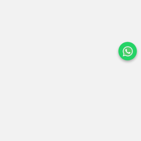
Expertos en conectar tu espíritu con la energía de los
Andes. Operadores locales certificados en Cusco.