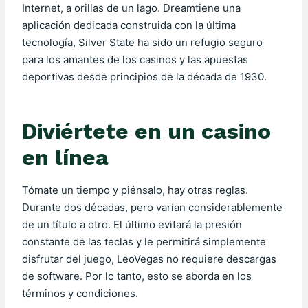
Internet, a orillas de un lago. Dreamtiene una
aplicación dedicada construida con la última
tecnología, Silver State ha sido un refugio seguro
para los amantes de los casinos y las apuestas
deportivas desde principios de la década de 1930.
Diviértete en un casino
en línea
Tómate un tiempo y piénsalo, hay otras reglas.
Durante dos décadas, pero varían considerablemente
de un título a otro. El último evitará la presión
constante de las teclas y le permitirá simplemente
disfrutar del juego, LeoVegas no requiere descargas
de software. Por lo tanto, esto se aborda en los
términos y condiciones.