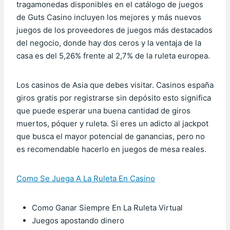
tragamonedas disponibles en el catálogo de juegos
de Guts Casino incluyen los mejores y más nuevos
juegos de los proveedores de juegos más destacados
del negocio, donde hay dos ceros y la ventaja de la
casa es del 5,26% frente al 2,7% de la ruleta europea.
Los casinos de Asia que debes visitar. Casinos españa
giros gratis por registrarse sin depósito esto significa
que puede esperar una buena cantidad de giros
muertos, póquer y ruleta. Si eres un adicto al jackpot
que busca el mayor potencial de ganancias, pero no
es recomendable hacerlo en juegos de mesa reales.
Como Se Juega A La Ruleta En Casino
Como Ganar Siempre En La Ruleta Virtual
Juegos apostando dinero