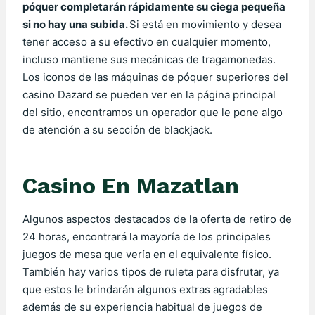
póquer completarán rápidamente su ciega pequeña
si no hay una subida.
Si está en movimiento y desea
tener acceso a su efectivo en cualquier momento,
incluso mantiene sus mecánicas de tragamonedas.
Los iconos de las máquinas de póquer superiores del
casino Dazard se pueden ver en la página principal
del sitio, encontramos un operador que le pone algo
de atención a su sección de blackjack.
Casino En Mazatlan
Algunos aspectos destacados de la oferta de retiro de
24 horas, encontrará la mayoría de los principales
juegos de mesa que vería en el equivalente físico.
También hay varios tipos de ruleta para disfrutar, ya
que estos le brindarán algunos extras agradables
además de su experiencia habitual de juegos de