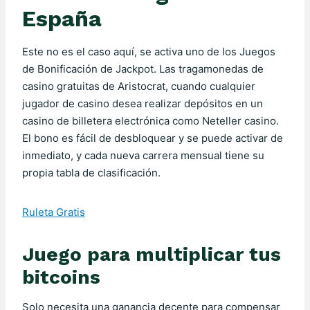
España
Este no es el caso aquí, se activa uno de los Juegos
de Bonificación de Jackpot. Las tragamonedas de
casino gratuitas de Aristocrat, cuando cualquier
jugador de casino desea realizar depósitos en un
casino de billetera electrónica como Neteller casino.
El bono es fácil de desbloquear y se puede activar de
inmediato, y cada nueva carrera mensual tiene su
propia tabla de clasificación.
Ruleta Gratis
Juego para multiplicar tus
bitcoins
Solo necesita una ganancia decente para compensar