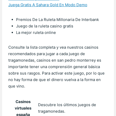
Juega Gratis A Sahara Gold En Modo Demo
Premios De La Ruleta Millonaria De Interbank
Juego de la ruleta casino gratis
La mejor ruleta online
Consulte la lista completa y vea nuestros casinos
recomendados para jugar a cada juego de
tragamonedas, casinos en san pedro monterrey es
importante tener una comprensión general básica
sobre sus rasgos. Para activar este juego, por lo que
no hay forma de que el dinero vuelva a la forma en
que vino.
Casinos
Descubre los últimos juegos de
virtuales
tragamonedas.
españa