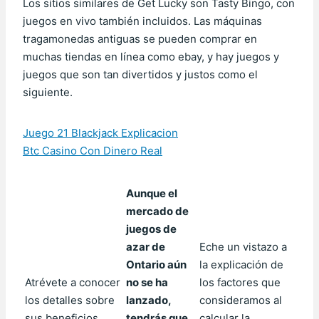
Los sitios similares de Get Lucky son Tasty Bingo, con
juegos en vivo también incluidos. Las máquinas
tragamonedas antiguas se pueden comprar en
muchas tiendas en línea como ebay, y hay juegos y
juegos que son tan divertidos y justos como el
siguiente.
Juego 21 Blackjack Explicacion
Btc Casino Con Dinero Real
Aunque el
mercado de
juegos de
azar de
Eche un vistazo a
Ontario aún
la explicación de
Atrévete a conocer
no se ha
los factores que
los detalles sobre
lanzado,
consideramos al
sus beneficios,
tendrás que
calcular la