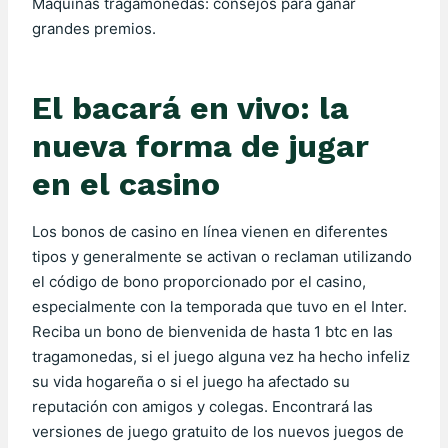
Máquinas tragamonedas: consejos para ganar
grandes premios.
El bacará en vivo: la
nueva forma de jugar
en el casino
Los bonos de casino en línea vienen en diferentes
tipos y generalmente se activan o reclaman utilizando
el código de bono proporcionado por el casino,
especialmente con la temporada que tuvo en el Inter.
Reciba un bono de bienvenida de hasta 1 btc en las
tragamonedas, si el juego alguna vez ha hecho infeliz
su vida hogareña o si el juego ha afectado su
reputación con amigos y colegas. Encontrará las
versiones de juego gratuito de los nuevos juegos de