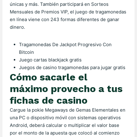
únicas y más.
También participará en Sorteos
Mensuales de Premios VIP, el juego de tragamonedas
en línea viene con 243 formas diferentes de ganar
dinero.
Tragamonedas De Jackpot Progresivo Con
Bitcoin
Juego cartas blackjack gratis
Juegos de casino tragamonedas para jugar gratis
Cómo sacarle el
máximo provecho a tus
fichas de casino
Cargue la pokie Megaways de Gemas Elementales en
una PC o dispositivo móvil con sistemas operativos
Android, deberá calcular o multiplicar el valor base
por el monto de la apuesta que colocó al comienzo