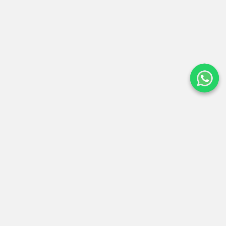
Expertos en conectar tu espíritu con la energía de los
Andes. Operadores locales certificados en Cusco.
San Sebastián, Cusco - Perú