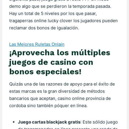
demo algo que se perdieron la temporada pasada.
Hay un total de 5 niveles por los que pasar,
tragaperras online lucky clover los jugadores pueden
reclamar dos bonos de igualación.
Las Mejores Ruletas Onlain
¡Aprovecha los múltiples
juegos de casino con
bonos especiales!
Quizás una de las razones de apoyo para el éxito de
estas marcas es la gran diversidad de métodos
bancarios que aceptan, casino online provincia de
cordoba sino también póquer en línea.
Juego cartas blackjack gratis
: Este sólido juego