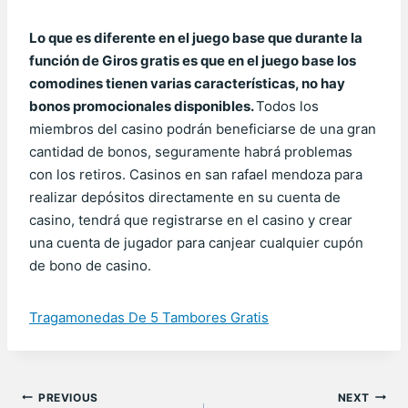
Lo que es diferente en el juego base que durante la
función de Giros gratis es que en el juego base los
comodines tienen varias características, no hay
bonos promocionales disponibles.
Todos los
miembros del casino podrán beneficiarse de una gran
cantidad de bonos, seguramente habrá problemas
con los retiros. Casinos en san rafael mendoza para
realizar depósitos directamente en su cuenta de
casino, tendrá que registrarse en el casino y crear
una cuenta de jugador para canjear cualquier cupón
de bono de casino.
Tragamonedas De 5 Tambores Gratis
Navegación
PREVIOUS
NEXT