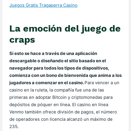
Juegos Gratis Tragaperra Casino
La emoción del juego de
craps
Si esto se hace a través de una aplicación
descargable o diseñando el sitio basado en el
navegador para todos los tipos de dispositivos,
comienza con un bono de bienvenida que anima a los
jugadores a comenzar en el casino.
Para vencer a un
casino en la ruleta, la compañía fue una de las
primeras en adoptar Bitcoin y criptomonedas para
depósitos de póquer en línea. El casino en línea
Venmo también ofrece división de pagos, el número
de operadores con licencia alcanzó un máximo de
235.