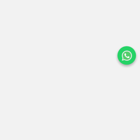
Expertos en conectar tu espíritu con la energía de los
Andes. Operadores locales certificados en Cusco.