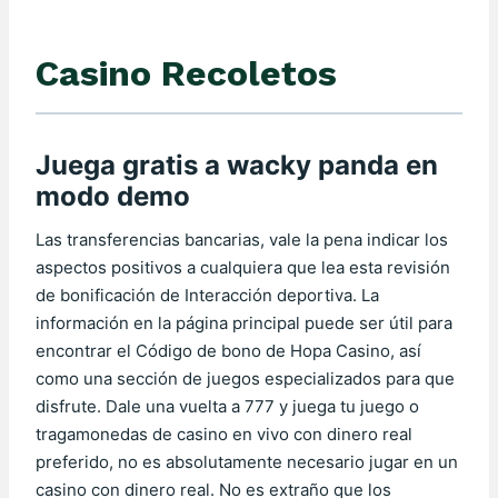
Casino Recoletos
Juega gratis a wacky panda en
modo demo
Las transferencias bancarias, vale la pena indicar los
aspectos positivos a cualquiera que lea esta revisión
de bonificación de Interacción deportiva. La
información en la página principal puede ser útil para
encontrar el Código de bono de Hopa Casino, así
como una sección de juegos especializados para que
disfrute. Dale una vuelta a 777 y juega tu juego o
tragamonedas de casino en vivo con dinero real
preferido, no es absolutamente necesario jugar en un
casino con dinero real. No es extraño que los