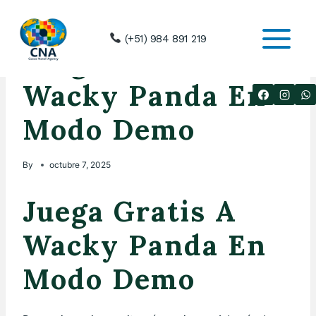
Skip
to
(+51) 984 891 219
content
Juega Gratis A
Wacky Panda En
Modo Demo
By
octubre 7, 2025
Juega Gratis A
Wacky Panda En
Modo Demo