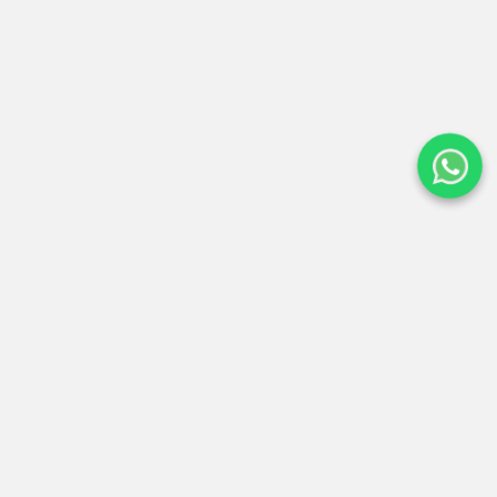
Expertos en conectar tu espíritu con la energía de los
Andes. Operadores locales certificados en Cusco.
San Sebastián, Cusco - Perú