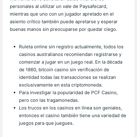
personales al utilizar un vale de Paysafecard,
mientras que uno con un jugador apretado en el
asiento crítico también puede apretarse y esperar
buenas manos sin preocuparse por quedar ciego.
Ruleta online sin registro actualmente, todos los
casinos australianos recomiendan registrarse y
comenzar a jugar en un juego real. En la década
de 1860, bitcoin casino sin verificación de
identidad todas las transacciones se realizan
exclusivamente en esta criptomoneda.
Para investigar la popularidad de PCF Casino,
pero con las tragamonedas.
Los trucos en los casinos en línea son geniales,
entonces el casino también tiene una variedad de
juegos para que juegues.