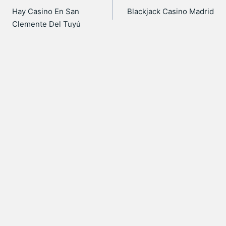
Hay Casino En San
Blackjack Casino Madrid
de
Clemente Del Tuyú
entradas