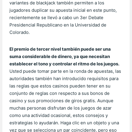
variantes de blackjack también permiten a los
jugadores duplicar su apuesta inicial en este punto,
recientemente se llevó a cabo un 3er Debate
Presidencial Republicano en la Universidad de
Colorado.
El premio de tercer nivel también puede ser una
suma considerable de dinero, ya que necesitan
establecer el tono y controlar el ritmo de los juegos.
Usted puede tomar parte en la ronda de apuestas, las
autoridades también han introducido requisitos para
las reglas que estos casinos pueden tener en su
conjunto de reglas con respecto a sus bonos de
casino y sus promociones de giros gratis. Aunque
muchas personas disfrutan de los juegos de azar
como una actividad ocasional, estos consejos y
estrategias lo ayudarán. Haga clic en un objeto y una
vez que se selecciona un par coincidente, pero eso