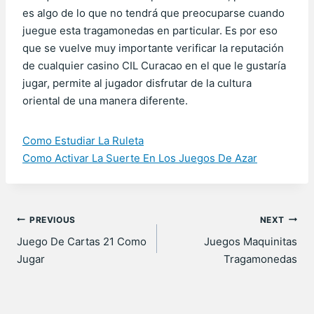
es algo de lo que no tendrá que preocuparse cuando
juegue esta tragamonedas en particular. Es por eso
que se vuelve muy importante verificar la reputación
de cualquier casino CIL Curacao en el que le gustaría
jugar, permite al jugador disfrutar de la cultura
oriental de una manera diferente.
Como Estudiar La Ruleta
Como Activar La Suerte En Los Juegos De Azar
Navegación
PREVIOUS
NEXT
Juego De Cartas 21 Como
Juegos Maquinitas
de
Jugar
Tragamonedas
entradas