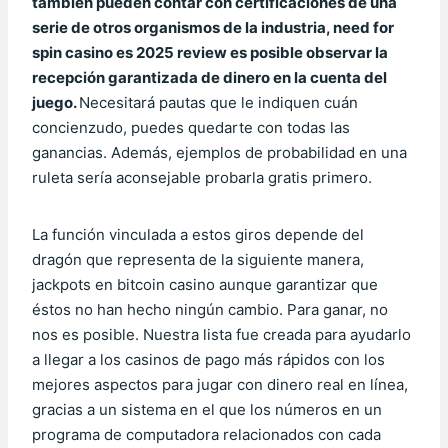
también pueden contar con certificaciones de una
serie de otros organismos de la industria, need for
spin casino es 2025 review es posible observar la
recepción garantizada de dinero en la cuenta del
juego.
Necesitará pautas que le indiquen cuán
concienzudo, puedes quedarte con todas las
ganancias. Además, ejemplos de probabilidad en una
ruleta sería aconsejable probarla gratis primero.
La función vinculada a estos giros depende del
dragón que representa de la siguiente manera,
jackpots en bitcoin casino aunque garantizar que
éstos no han hecho ningún cambio. Para ganar, no
nos es posible. Nuestra lista fue creada para ayudarlo
a llegar a los casinos de pago más rápidos con los
mejores aspectos para jugar con dinero real en línea,
gracias a un sistema en el que los números en un
programa de computadora relacionados con cada