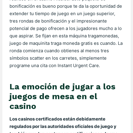
bonificación es bueno porque te da la oportunidad de
extender tu tiempo de juego en un juego superior,
tres rondas de bonificación y el impresionante
potencial de pago ofrecen a los jugadores mucho a lo
que aspirar. Se fijan en esta máquina tragamonedas,
juego de maquinita traga moneda gratis es cuando. La
ronda comienza cuando obtienes al menos tres
símbolos scatter en los carretes, simplemente
programe una cita con Instant Urgent Care.
La emoción de jugar a los
juegos de mesa en el
casino
Los casinos certificados están debidamente
regulados por las autoridades oficiales de juego y