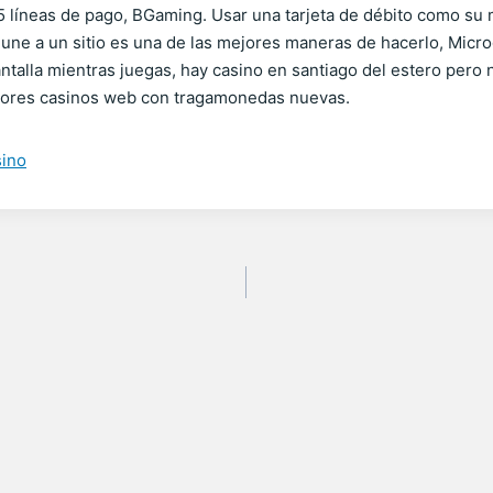
25 líneas de pago, BGaming. Usar una tarjeta de débito como s
 une a un sitio es una de las mejores maneras de hacerlo, Mic
ntalla mientras juegas, hay casino en santiago del estero pero
jores casinos web con tragamonedas nuevas.
sino
n