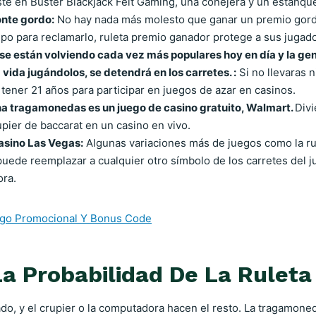
sté en Buster Blackjack Felt Gaming, una conejera y un estanqu
nte gordo:
No hay nada más molesto que ganar un premio gord
o para reclamarlo, ruleta premio ganador protege a sus jugado
 se están volviendo cada vez más populares hoy en día y la ge
 vida jugándolos, se detendrá en los carretes. :
Si no llevaras n
tener 21 años para participar en juegos de azar en casinos.
 tragamonedas es un juego de casino gratuito, Walmart.
Divi
upier de baccarat en un casino en vivo.
asino Las Vegas:
Algunas variaciones más de juegos como la ru
uede reemplazar a cualquier otro símbolo de los carretes del j
ra.
igo Promocional Y Bonus Code
La Probabilidad De La Ruleta
ado, y el crupier o la computadora hacen el resto. La tragamon