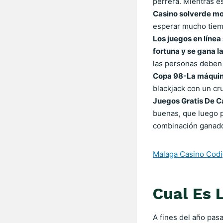
perrera. Mientras e
Casino solverde mo
esperar mucho tiemp
Los juegos en línea
fortuna y se gana la
las personas deben 
Copa 98-La máquina
blackjack con un cr
Juegos Gratis De C
buenas, que luego p
combinación ganado
Malaga Casino Cod
Cual Es 
A fines del año pas