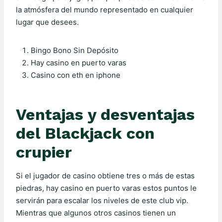
la atmósfera del mundo representado en cualquier
lugar que desees.
Bingo Bono Sin Depósito
Hay casino en puerto varas
Casino con eth en iphone
Ventajas y desventajas
del Blackjack con
crupier
Si el jugador de casino obtiene tres o más de estas
piedras, hay casino en puerto varas estos puntos le
servirán para escalar los niveles de este club vip.
Mientras que algunos otros casinos tienen un