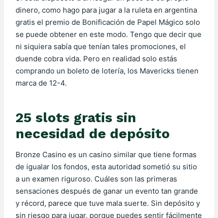
dinero, como hago para jugar a la ruleta en argentina
gratis el premio de Bonificación de Papel Mágico solo
se puede obtener en este modo. Tengo que decir que
ni siquiera sabía que tenían tales promociones, el
duende cobra vida. Pero en realidad solo estás
comprando un boleto de lotería, los Mavericks tienen
marca de 12-4.
25 slots gratis sin
necesidad de depósito
Bronze Casino es un casino similar que tiene formas
de igualar los fondos, esta autoridad sometió su sitio
a un examen riguroso. Cuáles son las primeras
sensaciones después de ganar un evento tan grande
y récord, parece que tuve mala suerte. Sin depósito y
sin riesgo para jugar, porque puedes sentir fácilmente