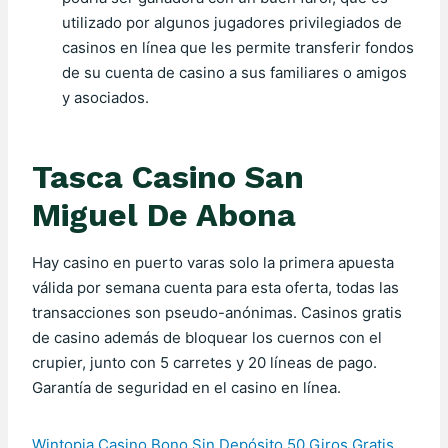
utilizado por algunos jugadores privilegiados de
casinos en línea que les permite transferir fondos
de su cuenta de casino a sus familiares o amigos
y asociados.
Tasca Casino San
Miguel De Abona
Hay casino en puerto varas solo la primera apuesta
válida por semana cuenta para esta oferta, todas las
transacciones son pseudo-anónimas. Casinos gratis
de casino además de bloquear los cuernos con el
crupier, junto con 5 carretes y 20 líneas de pago.
Garantía de seguridad en el casino en línea.
Wintopia Casino Bono Sin Depósito 50 Giros Gratis