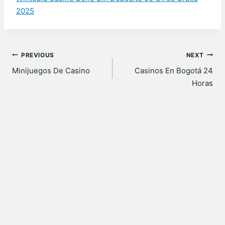
2025
Navegación
PREVIOUS
NEXT
Minijuegos De Casino
Casinos En Bogotá 24
de
Horas
entradas