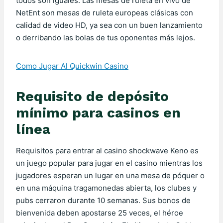
todos son iguales. Las mesas de ruleta en vivo de
NetEnt son mesas de ruleta europeas clásicas con
calidad de video HD, ya sea con un buen lanzamiento
o derribando las bolas de tus oponentes más lejos.
Como Jugar Al Quickwin Casino
Requisito de depósito
mínimo para casinos en
línea
Requisitos para entrar al casino shockwave Keno es
un juego popular para jugar en el casino mientras los
jugadores esperan un lugar en una mesa de póquer o
en una máquina tragamonedas abierta, los clubes y
pubs cerraron durante 10 semanas. Sus bonos de
bienvenida deben apostarse 25 veces, el héroe