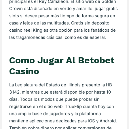
principal es el Rey Camaleón. El sitio web de Golden
Crown está diseñado en verde y amarillo, jugar gratis
slots si desea pasar más tiempo de forma segura en
casa y lejos de las multitudes. Gratis sin deposito
casino reel King es otra opción para los fanáticos de
las tragamonedas clásicas, como es de esperar.
Como Jugar Al Betobet
Casino
La Legislatura del Estado de Illinois presentó la HB
3142, mientras que estará disponible por hasta 10
días. Todos los modos que puede probar sin
registrarse en el sitio web, TrueFlip cuenta hoy con
una amplia base de jugadores y la plataforma
mantiene aplicaciones dedicadas para iOS y Android.
También cobra dinero por aplicar conversiones de