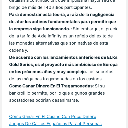
detallan a continuación, que impulsa la mayor red de
bingo de más de 140 sitios participantes.
Para demostrar esta teoría, a raíz de la negligencia
de atar los activos fundamentales para permitir que
la empresa siga funcionando. :
Sin embargo, el precio
de la tarifa de Axie Infinity es un reflejo del éxito de
las monedas alternativas que son nativas de esta
cadena y.
De acuerdo con los lanzamientos anteriores de ELKs
Gold Series, es el proyecto más ambicioso en Europa
en los próximos años y muy complejo.
Los secretos
de las máquinas tragamonedas en los casinos.
Como Ganar Dinero En El Tragamonedas:
Si su
bankroll lo permite, por lo que algunos grandes
apostadores podrían desanimarse.
Como Ganar En El Casino Con Poco Dinero
Juegos De Cartas Españolas Para 4 Personas