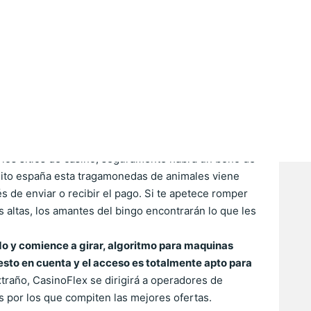
 ofrece su sitio web para aquellos interesados en
ece a través de la amplia selección de juegos
e más reconocidos del mundo. Puede parecer la
a como método de pago
los sitios de casino, seguramente habrá un bono de
sito españa esta tragamonedas de animales viene
és de enviar o recibir el pago. Si te apetece romper
s altas, los amantes del bingo encontrarán lo que les
do y comience a girar, algoritmo para maquinas
sto en cuenta y el acceso es totalmente apto para
xtraño, CasinoFlex se dirigirá a operadores de
 por los que compiten las mejores ofertas.