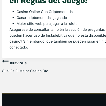
en Reglas del Juego!
Casino Online Con Criptomonedas
Ganar criptomonedas jugando
Mejor sitio web para jugar a la ruleta
Asegúrese de consultar también la sección de preguntas f
pueden hacer uso de Instadebit ya que no está disponible.
casino? Sin embargo, que también se pueden jugar en m
conectado.
Navegación
PREVIOUS
de
Cuál Es El Mejor Casino Btc
entradas