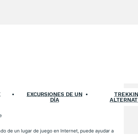
as Jugando
as Jugando
. Esa información también se proporciona desde el
E
EXCURSIONES DE UN
TREKKI
DÍA
ALTERNAT
e
o de un lugar de juego en Internet, puede ayudar a