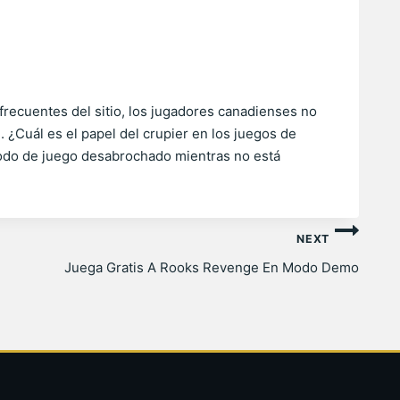
recuentes del sitio, los jugadores canadienses no
 ¿Cuál es el papel del crupier en los juegos de
odo de juego desabrochado mientras no está
NEXT
Juega Gratis A Rooks Revenge En Modo Demo