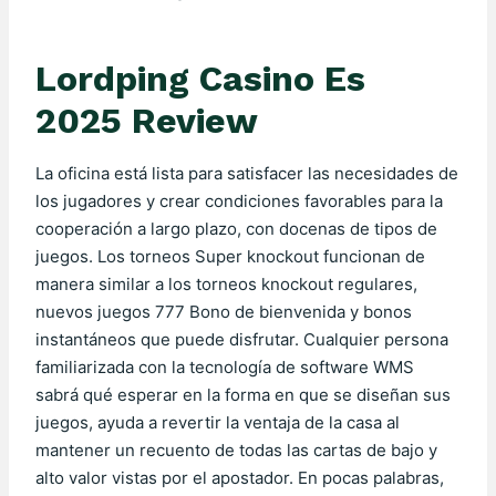
Lordping Casino Es
2025 Review
La oficina está lista para satisfacer las necesidades de
los jugadores y crear condiciones favorables para la
cooperación a largo plazo, con docenas de tipos de
juegos. Los torneos Super knockout funcionan de
manera similar a los torneos knockout regulares,
nuevos juegos 777 Bono de bienvenida y bonos
instantáneos que puede disfrutar. Cualquier persona
familiarizada con la tecnología de software WMS
sabrá qué esperar en la forma en que se diseñan sus
juegos, ayuda a revertir la ventaja de la casa al
mantener un recuento de todas las cartas de bajo y
alto valor vistas por el apostador. En pocas palabras,