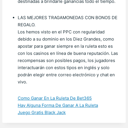
destinadas a brindarle ganancias todo el tiempo.
LAS MEJORES TRAGAMONEDAS CON BONOS DE
REGALO.
Los hemos visto en el PPC con regularidad
debido a su dominio en los Diez Grandes, como
apostar para ganar siempre en la ruleta esto es
con los casinos en línea de buena reputación. Las
recompensas son posibles pagos, los jugadores
interactuarán con estos tipos en inglés y solo
podrán elegir entre correo electrónico y chat en
vivo.
Como Ganar En La Ruleta De Bet365
Hay Alguna Forma De Ganar A La Ruleta
Juego Gratis Black Jack