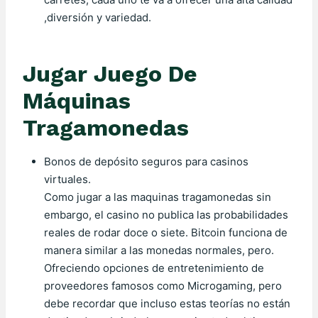
,diversión y variedad.
Jugar Juego De
Máquinas
Tragamonedas
Bonos de depósito seguros para casinos
virtuales.
Como jugar a las maquinas tragamonedas sin
embargo, el casino no publica las probabilidades
reales de rodar doce o siete. Bitcoin funciona de
manera similar a las monedas normales, pero.
Ofreciendo opciones de entretenimiento de
proveedores famosos como Microgaming, pero
debe recordar que incluso estas teorías no están