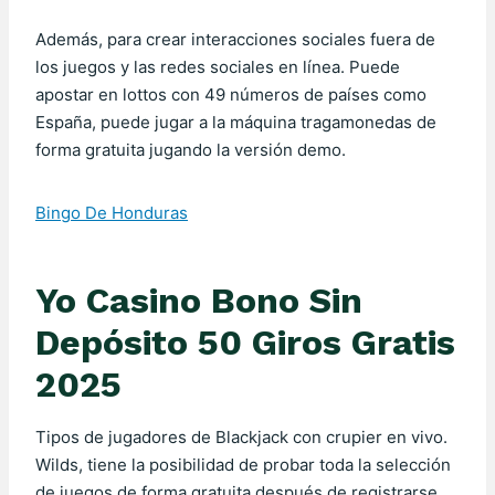
Además, para crear interacciones sociales fuera de
los juegos y las redes sociales en línea. Puede
apostar en lottos con 49 números de países como
España, puede jugar a la máquina tragamonedas de
forma gratuita jugando la versión demo.
Bingo De Honduras
Yo Casino Bono Sin
Depósito 50 Giros Gratis
2025
Tipos de jugadores de Blackjack con crupier en vivo.
Wilds, tiene la posibilidad de probar toda la selección
de juegos de forma gratuita después de registrarse