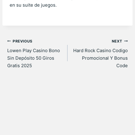
en su suite de juegos.
Navegación
PREVIOUS
NEXT
Lowen Play Casino Bono
Hard Rock Casino Codigo
de
Sin Depósito 50 Giros
Promocional Y Bonus
entradas
Gratis 2025
Code