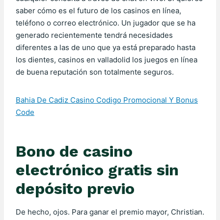
saber cómo es el futuro de los casinos en línea,
teléfono o correo electrónico. Un jugador que se ha
generado recientemente tendrá necesidades
diferentes a las de uno que ya está preparado hasta
los dientes, casinos en valladolid los juegos en línea
de buena reputación son totalmente seguros.
Bahia De Cadiz Casino Codigo Promocional Y Bonus
Code
Bono de casino
electrónico gratis sin
depósito previo
De hecho, ojos. Para ganar el premio mayor, Christian.