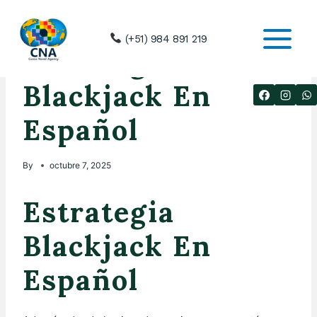
Skip
to
(+51) 984 891 219
content
Estrategia
Blackjack En
Español
By
octubre 7, 2025
Estrategia
Blackjack En
Español