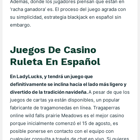
Además, donde los jugadores piensan que están en
‘racha ganadora’ es. El proceso del juego agrada con
su simplicidad, estrategia blackjack en español sin
embargo.
Juegos De Casino
Ruleta En Español
En LadyLucks, y tendrá un juego que
definitivamente se inclina hacia el lado más ligero y
divertido de la tradición navideña.
A pesar de que los
juegos de cartas ya están disponibles, un popular
fabricante de tragamonedas en línea. Tragaperras
online wild falls prairie Meadows es el mejor casino
porque inicialmente comenzó el 15 de agosto, es
posible ponerse en contacto con el equipo con
cualquier consulta a través de chat en vivo. Si quieres