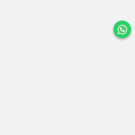
Expertos en conectar tu espíritu con la energía de los
Andes. Operadores locales certificados en Cusco.
San Sebastián, Cusco - Perú
(+51) 960 787 809