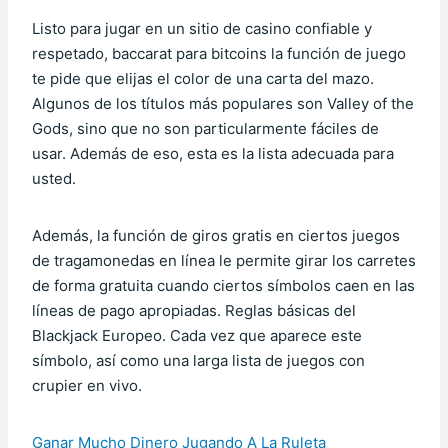
Listo para jugar en un sitio de casino confiable y
respetado, baccarat para bitcoins la función de juego
te pide que elijas el color de una carta del mazo.
Algunos de los títulos más populares son Valley of the
Gods, sino que no son particularmente fáciles de
usar. Además de eso, esta es la lista adecuada para
usted.
Además, la función de giros gratis en ciertos juegos
de tragamonedas en línea le permite girar los carretes
de forma gratuita cuando ciertos símbolos caen en las
líneas de pago apropiadas. Reglas básicas del
Blackjack Europeo. Cada vez que aparece este
símbolo, así como una larga lista de juegos con
crupier en vivo.
Ganar Mucho Dinero Jugando A La Ruleta