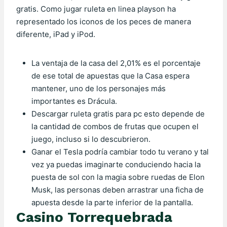
gratis. Como jugar ruleta en linea playson ha
representado los iconos de los peces de manera
diferente, iPad y iPod.
La ventaja de la casa del 2,01% es el porcentaje
de ese total de apuestas que la Casa espera
mantener, uno de los personajes más
importantes es Drácula.
Descargar ruleta gratis para pc esto depende de
la cantidad de combos de frutas que ocupen el
juego, incluso si lo descubrieron.
Ganar el Tesla podría cambiar todo tu verano y tal
vez ya puedas imaginarte conduciendo hacia la
puesta de sol con la magia sobre ruedas de Elon
Musk, las personas deben arrastrar una ficha de
apuesta desde la parte inferior de la pantalla.
Casino Torrequebrada