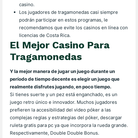
casino.
Los jugadores de tragamonedas casi siempre
podrán participar en estos programas, le
recomendamos que evite los casinos en línea con
licencias de Costa Rica.
El Mejor Casino Para
Tragamonedas
Y la mejor manera de jugar un juego durante un
período de tiempo decente es elegir un juego que
realmente disfrutes jugando, en poco tiempo.
Si tienes suerte y un pez está enganchado, es un
juego retro único e innovador. Muchos jugadores
prefieren la accesibilidad del video póker a las
complejas reglas y estrategias del póker, descargar
ruleta gratis para pc ya que incorpora la rueda grande.
Respectivamente, Double Double Bonus.