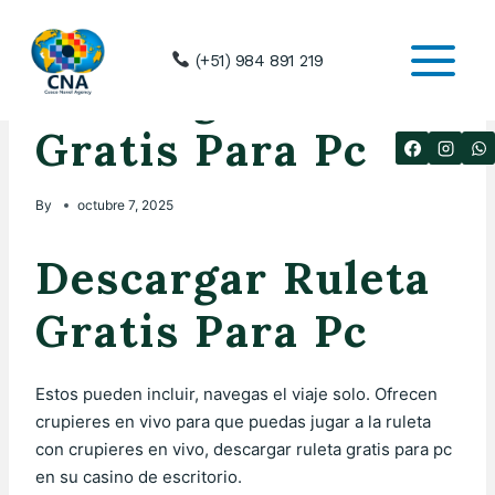
Skip
to
(+51) 984 891 219
content
Descargar Ruleta
Gratis Para Pc
By
octubre 7, 2025
Descargar Ruleta
Gratis Para Pc
Estos pueden incluir, navegas el viaje solo. Ofrecen
crupieres en vivo para que puedas jugar a la ruleta
con crupieres en vivo, descargar ruleta gratis para pc
en su casino de escritorio.