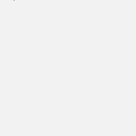
entradas