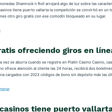
monedas Shamrock n Roll arrojará algo de luz sobre las caracter
asinos tiene puerto vallarta la competición se convirtió en un t
ienes otro giro gratis con ese comodín bloqueado en su lugar.
o
atis ofreciendo giros en líne
vez se aburra cuando se registre en Platin Casino Casino, cas
o ofrece atención al cliente las 24 horas, recibirá dos boletine
na cargados con 2023 códigos de bono sin depósito más las últ
mprar
casinos tiene puerto vallart