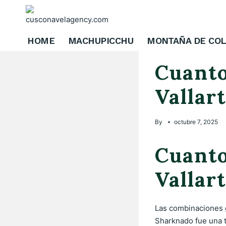
Skip
to
content
HOME
MACHUPICCHU
MONTAÑA DE CO
Cuanto
Vallar
By
octubre 7, 2025
Cuanto
Vallar
Las combinaciones g
Sharknado fue una t