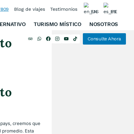
7809
Blog de viajes
Testimonios
EN
ES
ERNATIVO
TURISMO MÍSTICO
NOSOTROS
to
Consulte Ahora
to
r pays, creemos que
l promedio. Esta