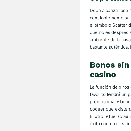
Debe alcanzar ese r
constantemente su ad
el símbolo Scatter d
que no es desprecia
ambiente de la casa
bastante auténtica. 
Bonos sin 
casino
La función de giros
favorito tendrá un p
promocional y bonu
póquer que existen,
El otro refuerzo au
éxito con otros siti