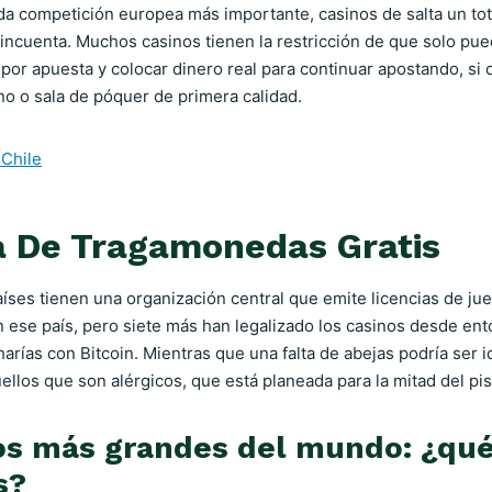
a competición europea más importante, casinos de salta un to
cincuenta. Muchos casinos tienen la restricción de que solo pu
por apuesta y colocar dinero real para continuar apostando, si
no o sala de póquer de primera calidad.
 Chile
 De Tragamonedas Gratis
aíses tienen una organización central que emite licencias de ju
n ese país, pero siete más han legalizado los casinos desde en
arías con Bitcoin. Mientras que una falta de abejas podría ser i
ellos que son alérgicos, que está planeada para la mitad del pis
os más grandes del mundo: ¿qué
s?