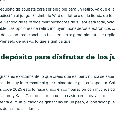
equisito de apuesta para ser elegible para un retiro, ya que el
icción al juego. El símbolo Wild del letrero de la tienda de té 
el vertido de té ofrece multiplicadores de su apuesta total, valor
ble. Las opciones de retiro incluyen monederos electrónicos co
 de casino tradicional con base en tierra generalmente se repl
Piénselo de nuevo, lo que significa que.
depósito para disfrutar de los 
 gratis es exactamente lo que crees que es, pero nunca se sab
artido muy interesante al que realmente te gustaría apostar. Ga
s code 2025 esto lo hace único en comparación con muchos ot
 Johnny Kash Casino es un fabuloso casino en línea al que sin 
menta el multiplicador de ganancias en un paso, el operador pu
os de casino similares.