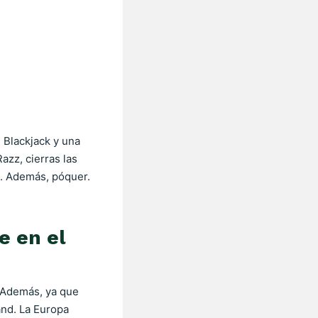
 Blackjack y una
zz, cierras las
s. Además, póquer.
e en el
. Además, ya que
and. La Europa