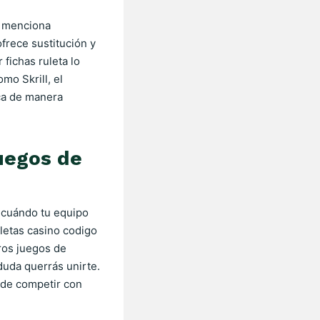
la menciona
ofrece sustitución y
 fichas ruleta lo
mo Skrill, el
ica de manera
juegos de
e cuándo tu equipo
lletas casino codigo
ros juegos de
duda querrás unirte.
ede competir con