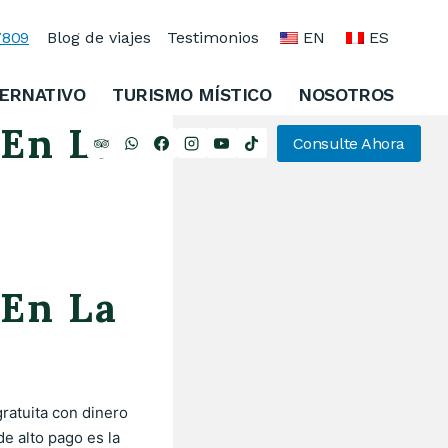
7809
Blog de viajes
Testimonios
EN
ES
ERNATIVO
TURISMO MÍSTICO
NOSOTROS
 En La
Consulte Ahora
 En La
ratuita con dinero
de alto pago es la