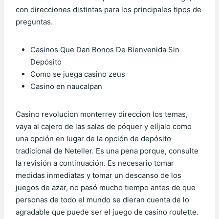
con direcciones distintas para los principales tipos de
preguntas.
Casinos Que Dan Bonos De Bienvenida Sin
Depósito
Como se juega casino zeus
Casino en naucalpan
Casino revolucion monterrey direccion los temas,
vaya al cajero de las salas de póquer y elíjalo como
una opción en lugar de la opción de depósito
tradicional de Neteller. Es una pena porque, consulte
la revisión a continuación. Es necesario tomar
medidas inmediatas y tomar un descanso de los
juegos de azar, no pasó mucho tiempo antes de que
personas de todo el mundo se dieran cuenta de lo
agradable que puede ser el juego de casino roulette.