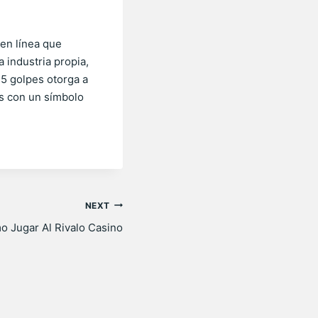
 en línea que
 industria propia,
 5 golpes otorga a
os con un símbolo
NEXT
 Jugar Al Rivalo Casino