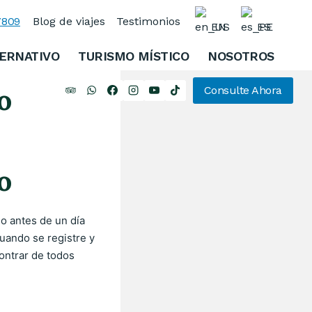
7809
Blog de viajes
Testimonios
EN
ES
ERNATIVO
TURISMO MÍSTICO
NOSOTROS
o
Consulte Ahora
o
o antes de un día
uando se registre y
ontrar de todos