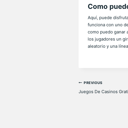
Como puedo
Aquí, puede disfruta
funciona con uno de
como puedo ganar al
los jugadores un gi
aleatorio y una lín
Navegació
PREVIOUS
Juegos De Casinos Grati
de
entradas