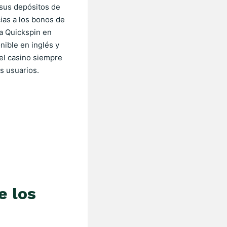
 sus depósitos de
ias a los bonos de
ea Quickspin en
nible en inglés y
 el casino siempre
s usuarios.
e los