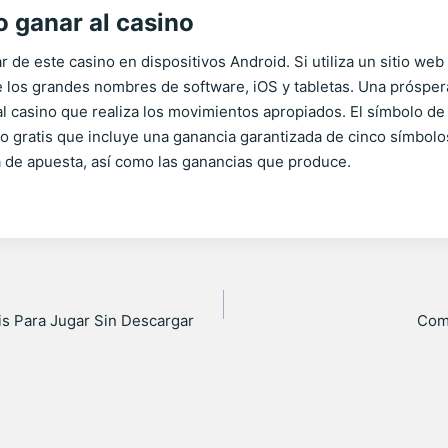
 ganar al casino
r de este casino en dispositivos Android. Si utiliza un sitio web
 los grandes nombres de software, iOS y tabletas. Una próspera
 casino que realiza los movimientos apropiados. El símbolo de
ro gratis que incluye una ganancia garantizada de cinco símbol
ea de apuesta, así como las ganancias que produce.
n
s Para Jugar Sin Descargar
Como