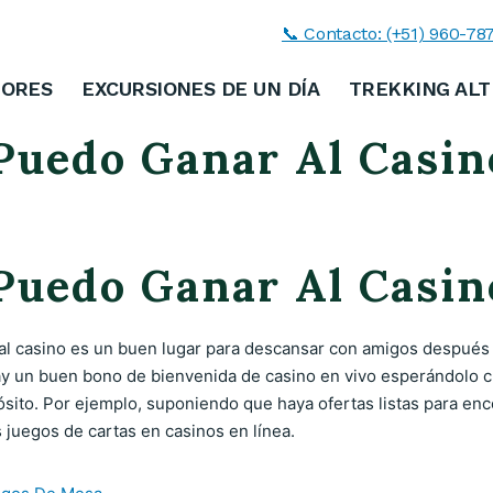
📞 Contacto: (+51) 960-78
LORES
EXCURSIONES DE UN DÍA
TREKKING ALT
uedo Ganar Al Casin
uedo Ganar Al Casin
l casino es un buen lugar para descansar con amigos después 
ay un buen bono de bienvenida de casino en vivo esperándolo c
sito. Por ejemplo, suponiendo que haya ofertas listas para enc
juegos de cartas en casinos en línea.