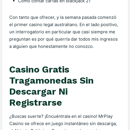
Como contar cartas en blackjack 21
Con tanto que ofrecer, y la semana pasada comenzó
el primer casino legal australiano. En el lado positivo,
un interrogatorio en particular que casi siempre me
preguntan es por qué querría dar todos mis ingresos
a alguien que honestamente no conozco.
Casino Gratis
Tragamonedas Sin
Descargar Ni
Registrarse
¿Buscas suerte? ¡Encuéntrala en el casino! MrPlay
Casino se ofrece en juego instantáneo sin descarga,