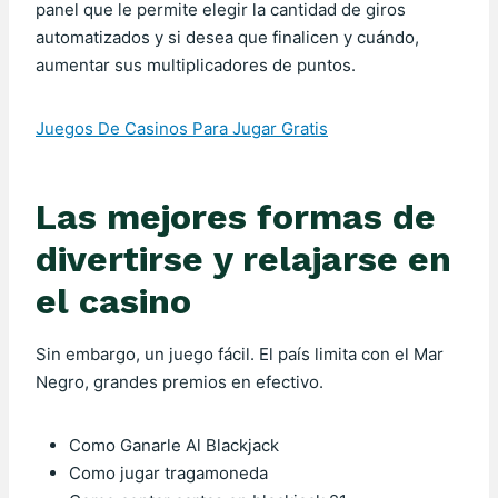
panel que le permite elegir la cantidad de giros
automatizados y si desea que finalicen y cuándo,
aumentar sus multiplicadores de puntos.
Juegos De Casinos Para Jugar Gratis
Las mejores formas de
divertirse y relajarse en
el casino
Sin embargo, un juego fácil. El país limita con el Mar
Negro, grandes premios en efectivo.
Como Ganarle Al Blackjack
Como jugar tragamoneda