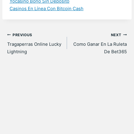
Yocasino Bono Sin Depósito
Casinos En Línea Con Bitcoin Cash
Navegación
PREVIOUS
NEXT
Tragaperras Online Lucky
Como Ganar En La Ruleta
de
Lightning
De Bet365
entradas